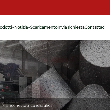
odotti
Notizia
Scaricamento
Invia richiesta
Contattaci
i
Bricchettatrice idraulica