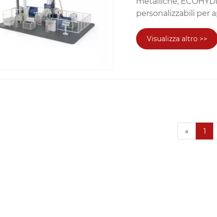
metalliche, ECOHYDRA
personalizzabili per a
Visualizza altro >>
«
1