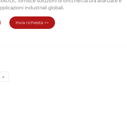
ULIC fornisce soluzioni di bricchettatura avanzate e
pplicazioni industriali globali.
Invia richiesta >>
»