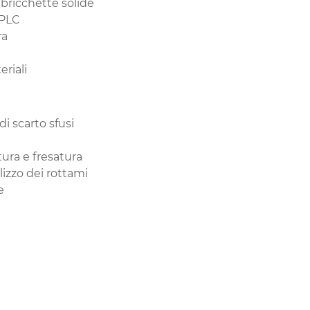
 bricchette solide
 PLC
ra
eriali
di scarto sfusi
tura e fresatura
lizzo dei rottami
e