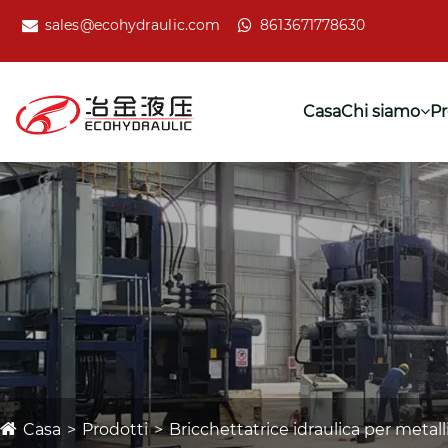
sales@ecohydraulic.com
8613671778630
Casa
Chi siamo
Pr
Casa
Prodotti
Bricchettatrice idraulica per metall