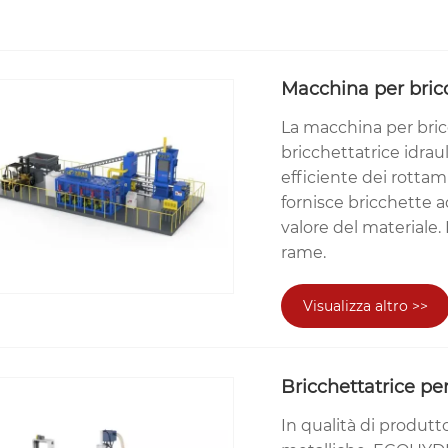
Macchina per bricc
La macchina per bric
bricchettatrice idraul
efficiente dei rottami
fornisce bricchette ad
valore del materiale. 
rame.
Visualizza altro >>
Bricchettatrice pe
In qualità di produtt