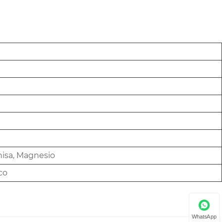
hisa, Magnesio
co
WhatsApp